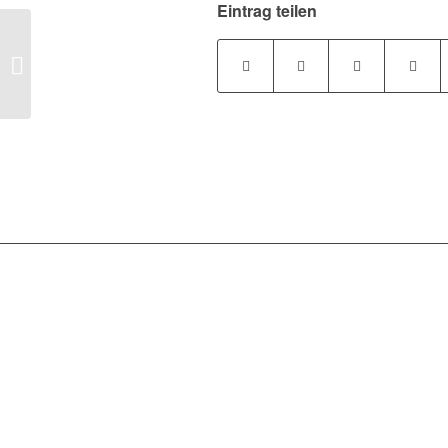
Eintrag teilen
Pflegeinitiative: SBK verlangt
sofortige Umsetzung der Forderungen